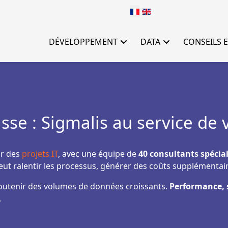
Sélectionnez votre langu
DÉVELOPPEMENT
DATA
CONSEILS E
sse : Sigmalis au service de
ur des
projets IT
, avec une équipe de
40 consultants spécial
eut ralentir les processus, générer des coûts supplémentai
outenir des volumes de données croissants.
Performance, s
.