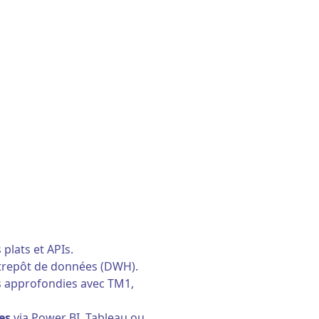
 plats et APIs.
trepôt de données (DWH).
 approfondies avec TM1,
es
via Power BI, Tableau ou