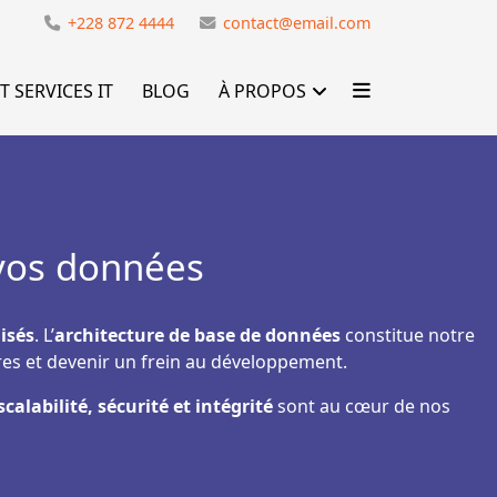
e
+228 872 4444
contact@email.com
T SERVICES IT
BLOG
À PROPOS
 vos données
isés
. L’
architecture de base de données
constitue notre
res et devenir un frein au développement.
calabilité, sécurité et intégrité
sont au cœur de nos