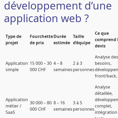
développement d’une
application web ?
Ce que
Type de
Fourchette
Durée
Taille
comprend 
projet
de prix
estimée
d’équipe
devis
Analyse de
Application
15 000 – 30
4 – 8
2 à 3
besoins,
simple
000 CHF
semaines
personnes
développe
front/back,
Analyse
détaillée,
Application
développe
30 000 – 80
8 – 16
3 à 5
métier /
complet,
000 CHF
semaines
personnes
SaaS
intégration