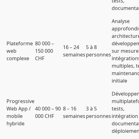
tests,
documenta
Analyse
approfondi
architectur
Plateforme
80 000 –
développe
16 – 24
5 à 8
web
150 000
sur mesure
semaines
personnes
complexe
CHF
intégration
multiples, t
maintenan
initiale
Développe
Progressive
multiplatef
Web App /
40 000 – 90
8 – 16
3 à 5
tests,
mobile
000 CHF
semaines
personnes
intégration
hybride
documentat
déploiemen