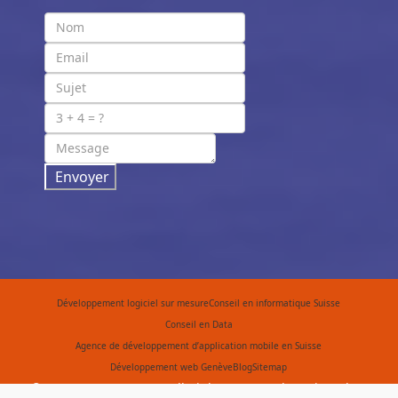
Envoyer
Développement logiciel sur mesure
Conseil en informatique Suisse
Conseil en Data
Agence de développement d’application mobile en Suisse
Développement web Genève
Blog
Sitemap
© 2015 Your Company. All Rights Reserved. Designed By