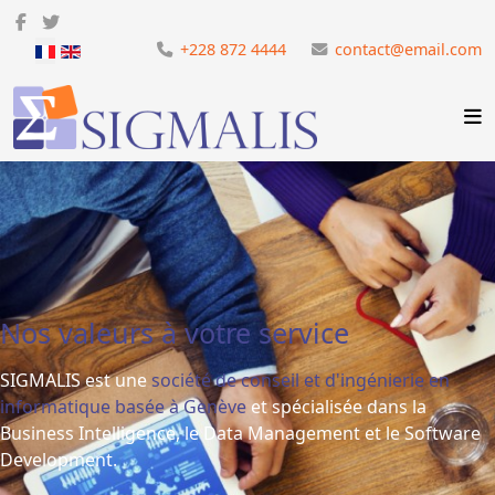
Sélectionnez votre langue
+228 872 4444
contact@email.com
Nos valeurs à votre service
SIGMALIS est une
société de conseil et d'ingénierie en
informatique basée à Genève
et spécialisée dans la
Business Intelligence, le Data Management et le Software
Development.