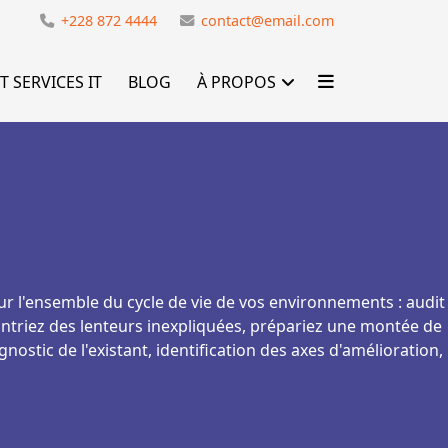
e
+228 872 4444
contact@email.com
T SERVICES IT
BLOG
À PROPOS
ur l'ensemble du cycle de vie de vos environnements : audit
ontriez des lenteurs inexpliquées, prépariez une montée de
ostic de l'existant, identification des axes d'amélioration,