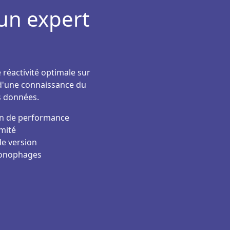
 un expert
 réactivité optimale sur
t d'une connaissance du
s données.
on de performance
rmité
de version
hronophages