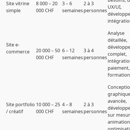
besoins, 
Site vitrine
8 000 – 20
3 – 6
2 à 3
UX/UI,
simple
000 CHF
semaines
personnes
développ
intégrati
Analyse
détaillée,
Site e-
développ
20 000 – 50
6 – 12
3 à 4
commerce
complet,
000 CHF
semaines
personnes
intégrati
paiement, 
formation
Concepti
graphiqu
avancée,
Site portfolio
10 000 – 25
4 – 8
2 à 3
développ
/ créatif
000 CHF
semaines
personnes
sur mesur
animation
optimisat