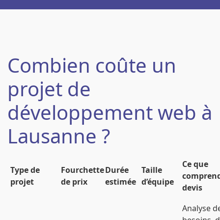
Combien coûte un
projet de
développement web à
Lausanne ?
Ce que
Type de
Fourchette
Durée
Taille
comprend
projet
de prix
estimée
d’équipe
devis
Analyse d