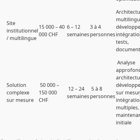
Architect
multilingu
Site
15 000 – 40
6 – 12
3 à 4
développ
institutionnel
000 CHF
semaines
personnes
intégratio
/ multilingue
tests,
document
Analyse
approfond
architectu
Solution
50 000 –
développ
12 – 24
5 à 8
complexe
150 000
sur mesur
semaines
personnes
sur mesure
CHF
intégrati
multiples, 
maintena
initiale