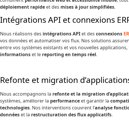
déploiement rapide
et des
mises à jour simplifiées
.
Intégrations API et connexions E
Nous réalisons des
intégrations API
et des
connexions
E
vos données et automatiser vos flux. Nos solutions assure
entre vos systèmes existants et vos nouvelles applications, f
informations
et le
reporting en temps réel
.
Refonte et migration d’application
Nous accompagnons la
refonte et la migration d’applica
systèmes, améliorer la
performance
et garantir la
compatib
technologies
. Nos interventions couvrent l’
analyse foncti
données
et la
restructuration des flux applicatifs
.