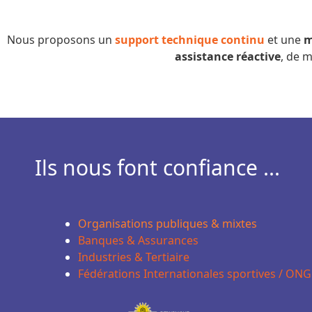
Nous proposons un
support technique continu
et une
m
assistance réactive
, de m
Ils nous font confiance ...
Organisations publiques & mixtes
Banques & Assurances
Industries & Tertiaire
Fédérations Internationales sportives / ONG