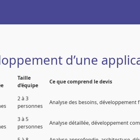
loppement d’une applica
Taille
Ce que comprend le devis
ée
d’équipe
2 à 3
Analyse des besoins, développement f
nes
personnes
3 à 5
Analyse détaillée, développement comp
nes
personnes
5 à 8
Analyse approfondie, architecture, dé