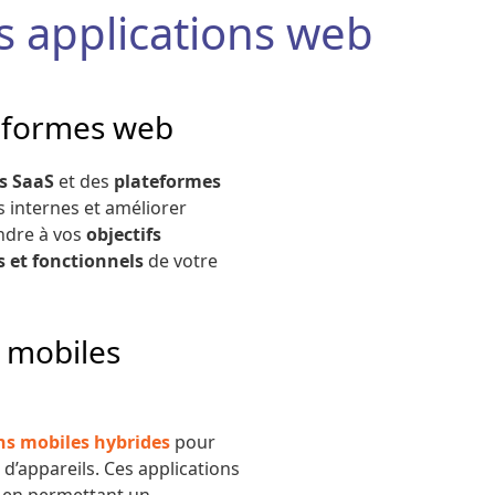
s applications web
teformes web
s SaaS
et des
plateformes
 internes et améliorer
ondre à vos
objectifs
 et fonctionnels
de votre
s mobiles
ns mobiles hybrides
pour
 d’appareils. Ces applications
t en permettant un