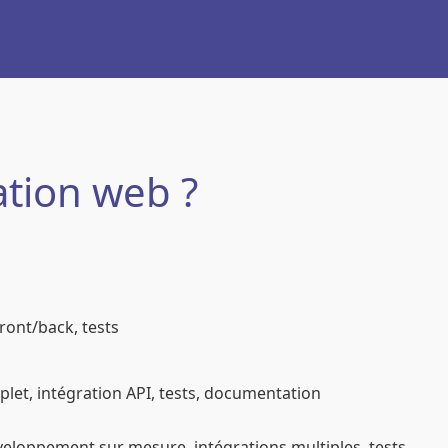
tion web ?
ront/back, tests
let, intégration API, tests, documentation
veloppement sur mesure, intégrations multiples, tests,