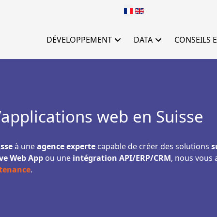
Sélectionnez votre langu
DÉVELOPPEMENT
DATA
CONSEILS E
applications web en Suisse
isse
à une
agence experte
capable de créer des solutions
s
ive Web App
ou une
intégration API/ERP/CRM
, nous vous
tenance
.