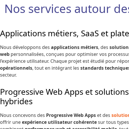
Nos services autour de
Applications métiers, SaaS et pla
Nous développons des
applications métiers
, des
solution
web
personnalisées, conçues pour optimiser vos processus
l’expérience utilisateur. Chaque projet est étudié pour rép
opérationnels
, tout en intégrant les
standards techniques
secteur.
Progressive Web Apps et solution
hybrides
Nous concevons des
Progressive Web Apps
et des
solutio
offrir une
expérience utilisateur cohérente
sur tous types
combinent
performance web et accessibilité mobile
, tou