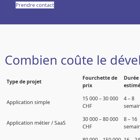
Prendre contact
Combien coûte le déve
Fourchette de
Durée
Type de projet
prix
estim
15 000 – 30 000
4 – 8
Application simple
CHF
semai
30 000 – 80 000
8 – 16
Application métier / SaaS
CHF
semai
80 000 – 150 000
16 – 24